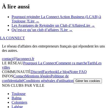
À lire aussi
Pourquoi rejoindre La Connect Action Business (LCAB) à
Toulouse ?
Lire →
Les Avantages de Rejoindre un Club d’Affaires
Lire →
Qu’est-ce qu’un club d’affaires ?
Lire →
LA CONNECT
Le réseau d'affaires des entrepreneurs français qui répondent les uns
des autres.
contact@laconnect.fr
LE RÉSEAU
Pourquoi La Connect
Comment ça marche
Tarifs
Les
villes
COMMUNAUTÉ
Discord
Facebook
Le blog
Notre FAQ
INFOS
Contact
Mentions légales
Politique de
confidentialité
Conditions générales d'utilisation
Gérer les cookies
NOS CLUBS PAR VILLE
Toulouse
Balma
Colomiers
Labège